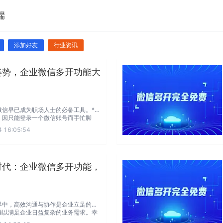
端
添加好友
行业资讯
姿势，企业微信多开功能大
信早已成为职场人士的必备工具。**
，因只能登录一个微信账号而手忙脚
浪费时间，还容易让人错过重要信息。
 16:05:54
能横空出世，为这一难题带来了全新的
时代：企业微信多开功能，
界中，高效沟通与协作是企业立足的关
难以满足企业日益复杂的业务需求。幸
为企业带来了一场革命性的变革。它不