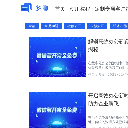
首页
使用教程
定制专属客户
全部
常见问题
微信多开
企微多开
话术功能
解锁高效办公新
揭秘
在数字化办公的浪潮中，微
你是否曾在多线程工作时
乱？**频繁切换账号不仅
作者：
多多
2025-02-14
如今，企业微信的多开功
解决方案。
开启高效办公新
助力企业腾飞
在当今竞争激烈的商业世
键。传统的沟通方式已经
运的是，企业微信的出现