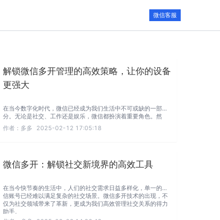
微信客服
解锁微信多开管理的高效策略，让你的设备
更强大
在当今数字化时代，微信已经成为我们生活中不可或缺的一部
分。无论是社交、工作还是娱乐，微信都扮演着重要角色。然
而，微信的单设备登录限制给许多用户带来了不便，尤其是那些
作者：
多多
2025-02-12 17:05:18
需要同时使用多个微信的用户。幸运的是，现在有了多种创新的
多开管理策略，可以帮助你轻松突破这一限制，充分释放你的设
备潜力。
微信多开：解锁社交新境界的高效工具
在当今快节奏的生活中，人们的社交需求日益多样化，单一的微
信账号已经难以满足复杂的社交场景。微信多开技术的出现，不
仅为社交领域带来了革新，更成为我们高效管理社交关系的得力
助手。