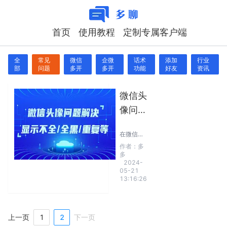
首页
使用教程
定制专属客户端
全
常见
微信
企微
话术
添加
行业
部
问题
多开
多开
功能
好友
资讯
微信头
像问
题：显
在微信多
示不
开过程
作者：
多
中，由于
全/全
多
电脑系统
2024-
黑/重
储存位置
05-21
原因，可
13:16:26
复等问
能会遇到
微信头像
题解决
显示不
全，头像
显示黑
1
2
上一页
下一页
色，多个