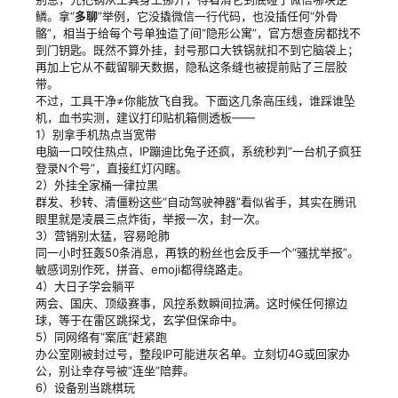
鳞。拿“
多聊
”举例，它没撬微信一行代码，也没插任何“外骨
骼”，相当于给每个号单独造了间“隐形公寓”，官方想查房都找不
到门钥匙。既然不算外挂，封号那口大铁锅就扣不到它脑袋上；
再加上它从不截留聊天数据，隐私这条缝也被提前贴了三层胶
带。
不过，工具干净≠你能放飞自我。下面这几条高压线，谁踩谁坠
机，血书实测，建议打印贴机箱侧透板——
1）别拿手机热点当宽带
电脑一口咬住热点，IP蹦迪比兔子还疯，系统秒判“一台机子疯狂
登录N个号”，直接红灯闪瞎。
2）外挂全家桶一律拉黑
群发、秒转、清僵粉这些“自动驾驶神器”看似省手，其实在腾讯
眼里就是凌晨三点炸街，举报一次，封一次。
3）营销别太猛，容易呛肺
同一小时狂轰50条消息，再铁的粉丝也会反手一个“骚扰举报”。
敏感词别作死，拼音、emoji都得绕路走。
4）大日子学会躺平
两会、国庆、顶级赛事，风控系数瞬间拉满。这时候任何擦边
球，等于在雷区跳探戈，玄学但保命中。
5）同网络有“案底”赶紧跑
办公室刚被封过号，整段IP可能进灰名单。立刻切4G或回家办
公，别让幸存号被“连坐”陪葬。
6）设备别当跳棋玩