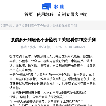
首页
使用教程
定制专属客户端
文章列表
/
微信多开到底会不会坠机？关键看你咋拉手刹
微信多开到底会不会坠机？关键看你咋拉手刹
作者：
多多
发布时间：
2025-09-18 14:06:21
微信陪跑十三年，早就从聊天App升级成隐形八爪鱼，朋友圈、
群聊、小程序、公众号、视频号全被它捆成一串糖葫芦。做社
群、做私域、做客服、做带货，只要想跟用户长期腻歪，谁都逃
不出这只章鱼腕。
于是“一机五号”成了运营基本功——左手客服、右手销售，五个
窗口噼里啪啦同时闪，效率直接飙到红区。想搞定这场杂技，
微
信多开
就从灰色小胡同蹦到聚光灯下，几乎成了公司电脑里的默
认图标。
可真把
多开
按钮按下去，大家心里那面铜锣就开始咣咣敲：
“明儿一早醒来，号会不会直接原地蒸发？”
“万一聊天记录被扒到裸奔，客户资料全上热搜咋办？”
别急，先把锅从工具身上挪开，得看清它到底碰了微信哪块逆