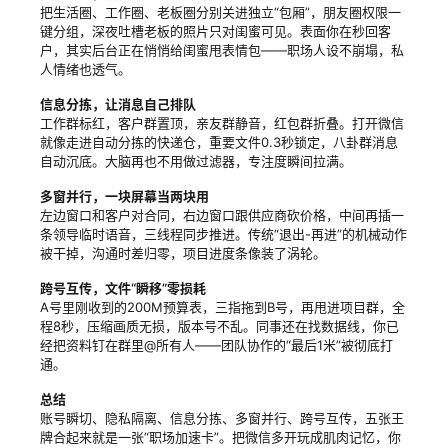
把生活圈、工作圈、老板圈分别关进独立“包厢”，朋友圈权限一
键分组，深夜吐槽老板的照片只对闺蜜可见。表面你在秒回客
户，其实后台正在悄悄给闺蜜甩表情包——职场人设不崩塌，私
人情绪也透气。
信息分拣，让消息自己排队
工作群标红，客户群置顶，亲友群静音，红包群折叠。打开微信
就像走进自动分拣的快递仓，重要文件0.3秒锁定，八卦群消息
自动沉底。大脑再也不用做过滤器，专注度瞬间拉满。
多窗并行，一块屏幕当两块用
左边窗口和客户对合同，右边窗口跟供应商砍价格，中间再插一
条领导临时语音，三线程同步推进。传统“退出-再进”的机械动作
被干掉，沟通时差归零，项目进度条像装了涡轮。
跨号互传，文件“瞬移”零损耗
A号里刚收到的200M预算表，三指拖到B号，再甩进项目群，全
程8秒，压缩画质无损，版本号不乱。同事还在找数据线，你已
经把资料钉在群里@所有人——团队协作的“最后1米”被彻底打
通。
总结
账号瞬切、隐私隔离、信息分拣、多窗并行、跨号互传，五张王
牌合起来就是一张“职场加速卡”。把微信多开玩成肌肉记忆，你