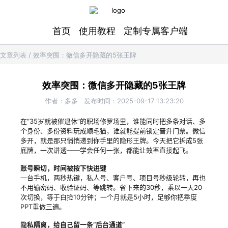
首页
使用教程
定制专属客户端
文章列表
/
效率突围：微信多开隐藏的5张王牌
效率突围：微信多开隐藏的5张王牌
作者：
多多
发布时间：
2025-09-17 13:23:20
在“35岁就被催退休”的职场修罗场里，谁能同时把多条对话、多
个身份、多份资料玩成顺毛猫，谁就能提前锁定晋升门票。微信
多开，就是那只悄悄递到你手里的隐形王牌。今天把它拆成5张
底牌，一次讲透——学会任何一张，都能让效率直接起飞。
账号瞬切，时间被按下快进键
一台手机，两秒热键，私人号、客户号、项目号秒级轮转，再也
不用输密码、收验证码、等跳转。省下来的30秒，乘以一天20
次切换，等于白捡10分钟；一个月就是5小时，足够你把季度
PPT重做三遍。
隐私隔离，给自己留一条“后台通道”