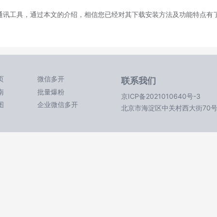
业通讯工具，通过本文的介绍，相信您已经对其下载安装方法及功能特点有了
页
微信多开
联系我们
南
批量爆粉
京ICP备2021010640号-3
图
企业微信多开
北京市海淀区中关村西大街70号3